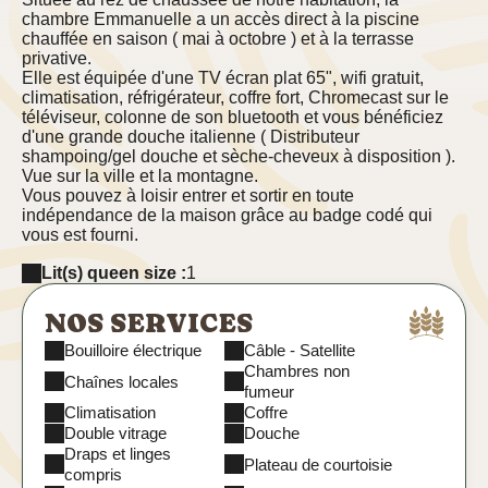
chambre Emmanuelle a un accès direct à la piscine
chauffée en saison ( mai à octobre ) et à la terrasse
privative.
Elle est équipée d'une TV écran plat 65", wifi gratuit,
climatisation, réfrigérateur, coffre fort, Chromecast sur le
téléviseur, colonne de son bluetooth et vous bénéficiez
d'une grande douche italienne ( Distributeur
shampoing/gel douche et sèche-cheveux à disposition ).
Vue sur la ville et la montagne.
Vous pouvez à loisir entrer et sortir en toute
indépendance de la maison grâce au badge codé qui
vous est fourni.
Lit(s) queen size :
1
NOS SERVICES
Bouilloire électrique
Câble - Satellite
Chambres non
Chaînes locales
fumeur
Climatisation
Coffre
Double vitrage
Douche
Draps et linges
Plateau de courtoisie
compris