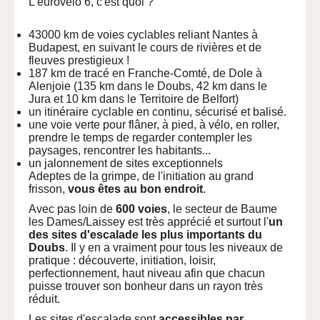
L'eurovélo 6, c'est quoi ?
43000 km de voies cyclables reliant Nantes à
Budapest, en suivant le cours de rivières et de
fleuves prestigieux !
187 km de tracé en Franche-Comté, de Dole à
Alenjoie (135 km dans le Doubs, 42 km dans le
Jura et 10 km dans le Territoire de Belfort)
un itinéraire cyclable en continu, sécurisé et balisé.
une voie verte pour flâner, à pied, à vélo, en roller,
prendre le temps de regarder contempler les
paysages, rencontrer les habitants...
un jalonnement de sites exceptionnels
Adeptes de la grimpe, de l'initiation au grand
frisson,
vous êtes au bon endroit
.
Avec pas loin de
600 voies
, le secteur de Baume
les Dames/Laissey est très apprécié et surtout l'
un
des sites d'escalade les plus importants du
Doubs
. Il y en a vraiment pour tous les niveaux de
pratique : découverte, initiation, loisir,
perfectionnement, haut niveau afin que chacun
puisse trouver son bonheur dans un rayon très
réduit.
Les sites d'escalade sont
accessibles par