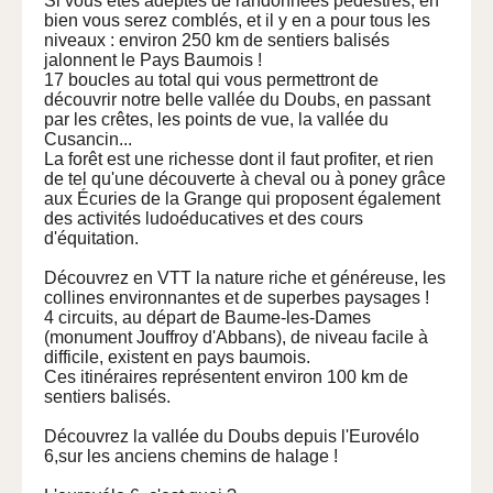
Si vous êtes adeptes de randonnées pédestres, eh
bien vous serez comblés, et il y en a pour tous les
niveaux : environ 250 km de sentiers balisés
jalonnent le Pays Baumois !
17 boucles au total qui vous permettront de
découvrir notre belle vallée du Doubs, en passant
par les crêtes, les points de vue, la vallée du
Cusancin...
La forêt est une richesse dont il faut profiter, et rien
de tel qu'une découverte à cheval ou à poney grâce
aux Écuries de la Grange qui proposent également
des activités ludoéducatives et des cours
d'équitation.
Découvrez en VTT la nature riche et généreuse, les
collines environnantes et de superbes paysages !
4 circuits, au départ de Baume-les-Dames
(monument Jouffroy d'Abbans), de niveau facile à
difficile, existent en pays baumois.
Ces itinéraires représentent environ 100 km de
sentiers balisés.
Découvrez la vallée du Doubs depuis l'Eurovélo
6,sur les anciens chemins de halage !